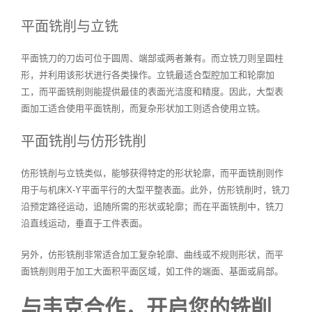
平面铣削与立铣
平面铣刀的刀齿可位于圆周、端部或两者兼有。而立铣刀则呈圆柱
形，并利用该形状进行各类操作。立铣最适合型腔加工和轮廓加
工，而平面铣削则能提供最佳的表面光洁度和精度。因此，大型表
面加工适合使用平面铣削，而复杂形状加工则适合使用立铣。
平面铣削与仿形铣削
仿形铣削与立铣类似，能够获得特定的形状轮廓，而平面铣削则作
用于与机床X-Y平面平行的大型平整表面。此外，仿形铣削时，铣刀
沿预定路径运动，追随所需的形状或轮廓；而在平面铣削中，铣刀
沿直线运动，垂直于工件表面。
另外，仿形铣削非常适合加工复杂轮廓、曲线或不规则形状，而平
面铣削则用于加工大面积平面区域，如工件的端面、基面或肩部。
与韦克合作，开启您的铣削