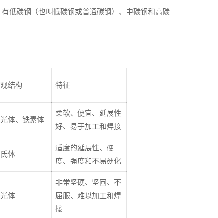
，有低碳钢（也叫低碳钢或普通碳钢）、中碳钢和高碳
微观结构
特征
柔软、便宜、延展性
珠光体、铁素体
好、易于加工和焊接
适度的延展性、硬
马氏体
度、强度和不易硬化
非常坚硬、坚固、不
珠光体
屈服、难以加工和焊
接