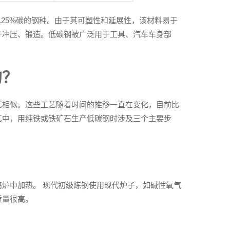
-0.25%碳的钢种。由于其可塑性和延展性，该材料易于
于冲压、锻造。低碳钢被广泛用于工具、汽车车身部
的？
艺相似。这些工艺随着时间的推移一直在变化，目前比
艺中，用纯铁或铁矿石生产低碳钢时涉及三个主要步
炉中加热。 现代初级炼钢使用现代炉子，如碱性氧气
质量很高。