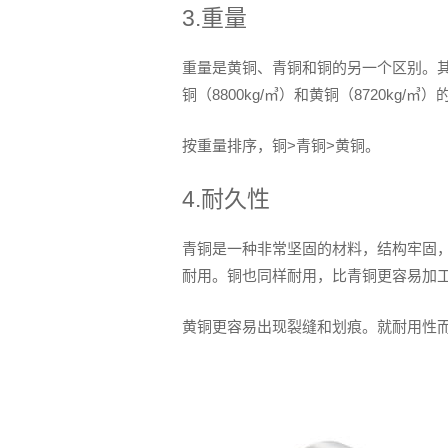
3.重量
重量是黄铜、青铜和铜的另一个区别。其中
铜（8800kg/㎥）和黄铜（8720kg/
按重量排序，铜>青铜>黄铜。
4.耐久性
青铜是一种非常坚固的材料，结构牢固
耐用。铜也同样耐用，比青铜更容易加
黄铜更容易出现裂缝和划痕。就耐用性而言，