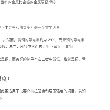
含少量锌的金属比含铅的金属更易焊接。
性（电导率和热导率）是一个重要因素。
）。然而，黄铜的导电率约为 28%，而青铜的导电率
低。总之，就导电率而言，铜 > 黄铜 > 青铜。
次是铜，而黄铜的热导率在三者中最低。也就是说，青
强度）
因此更适用于需要高抗拉强度和屈服强度的项目。黄铜
低。